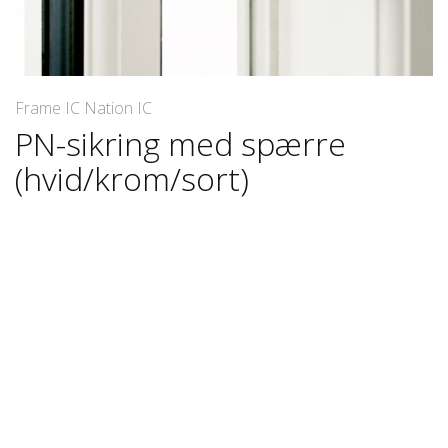
Frame IC Nation IC
PN-sikring med spærre
(hvid/krom/sort)