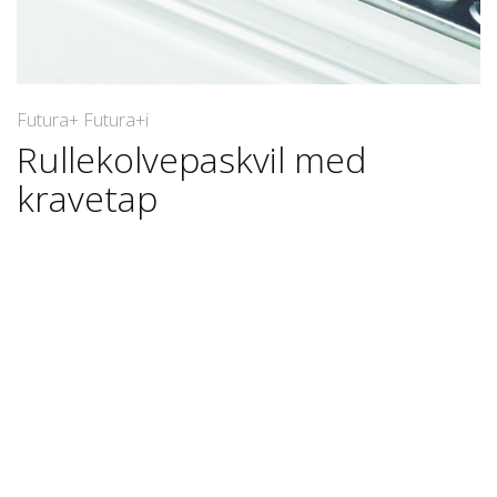
Futura+ Futura+i
Rullekolvepaskvil med
kravetap