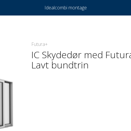
Idealcombi montage
Futura+
IC Skydedør med Futura
Lavt bundtrin