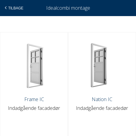
Idealcombi montage
TILBAGE
Gå
til
indholdet
Frame IC
Nation IC
Indadgående facadedør
Indadgående facadedør