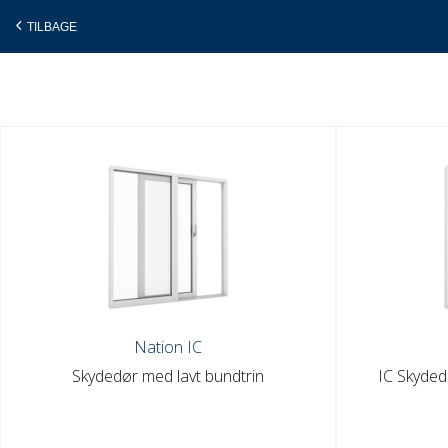
TILBAGE
Gå
til
indholdet
Nation IC
Skydedør med lavt bundtrin
IC Skyded