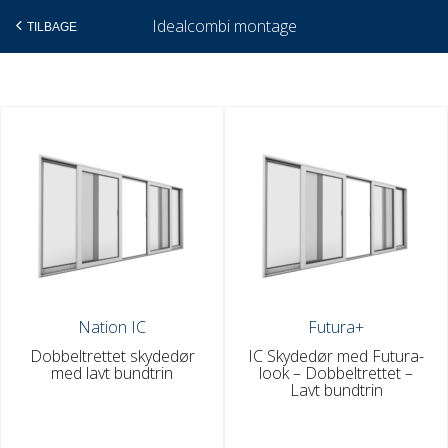
Idealcombi montage
TILBAGE
Gå
til
indholdet
Nation IC
Futura+
Dobbeltrettet skydedør
IC Skydedør med Futura-
med lavt bundtrin
look – Dobbeltrettet –
Lavt bundtrin