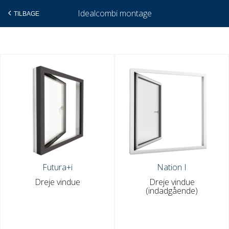
Idealcombi montage
TILBAGE
Gå
til
indholdet
Futura+i
Nation I
Dreje vindue
Dreje vindue
(indadgående)