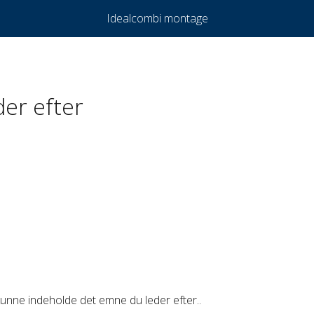
Idealcombi montage
der efter
unne indeholde det emne du leder efter..